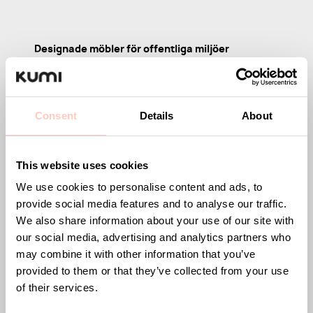
Designade möbler för offentliga miljöer
Kumi erbjuder stilrena och funktionella möbler för
kontor, hotell, restauranger, sporthallar och andra
offentliga miljöer. Vårt sortiment inkluderar
Consent
Details
About
avfallsbehållaren Tin, serveringsvagnen Arch, samt
serien Wire med tamburmajor, kroklist och krokar. Vi
This website uses cookies
har även serien Plain med stilrena sko- och
hatthyllor samt serien Straw som innehåller
We use cookies to personalise content and ads, to
provide social media features and to analyse our traffic.
designade pallar.
We also share information about your use of our site with
Med fokus på smart design, hållbara material och
our social media, advertising and analytics partners who
may combine it with other information that you’ve
genomtänkta detaljer skapar vi möbler som inte
provided to them or that they’ve collected from your use
bara är funktionella utan också en del av
of their services.
inredningen.