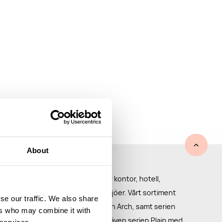
About
er för offentliga miljöer
ilrena och funktionella möbler för kontor, hotell,
porthallar och andra offentliga miljöer. Vårt sortiment
se our traffic. We also share
llsbehållaren Tin, serveringsvagnen Arch, samt serien
ers who may combine it with
major, kroklist och krokar. Vi har även serien Plain med
 services.