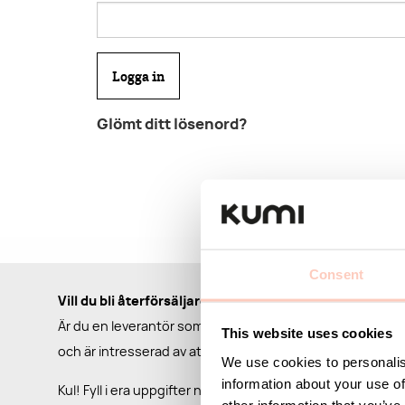
Glömt ditt lösenord?
Consent
Vill du bli återförsäljare?
Är du en leverantör som har ett passande sortiment för 
This website uses cookies
och är intresserad av att komma i kontakt med oss?
We use cookies to personalis
information about your use of
Kul! Fyll i era uppgifter nedan så kontaktar vi er så snart 
other information that you’ve