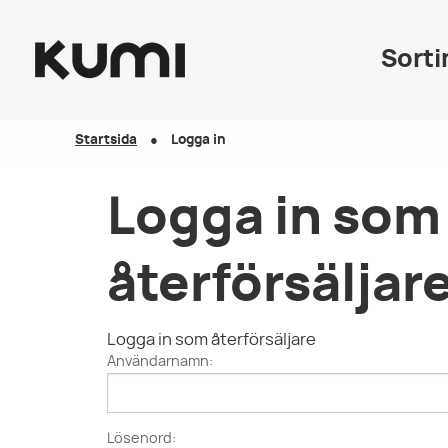
Sort
Startsida
Logga in
Logga in som
återförsäljar
Logga in som återförsäljare
Användarnamn:
Lösenord: