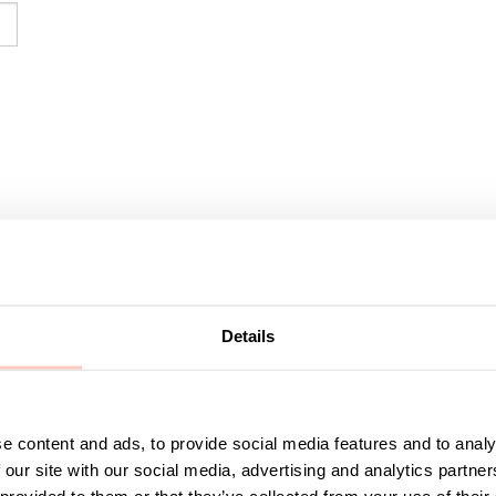
Details
Designade möbl
Kumis produkter
Kumi erbjuder st
restauranger, s
e content and ads, to provide social media features and to analy
inkluderar avfa
 our site with our social media, advertising and analytics partn
som möjligt.
Wire med tambur
 provided to them or that they’ve collected from your use of their