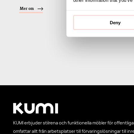
Mer om
Deny
KUMI erbjuder stilrena och funktionella möbler för offentliga 
omfattar allt från arbetsplatser till förvaringslösningar till in