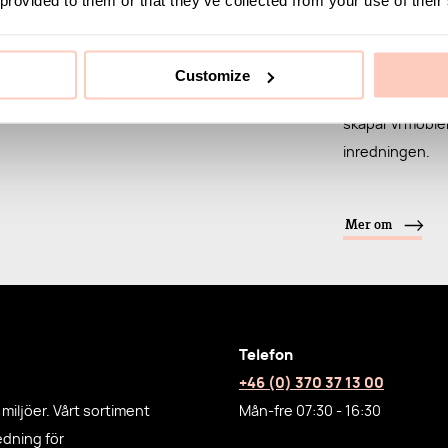
stilrena sko- o
pallar.
Customize
Med fokus på sm
skapar vi möble
inredningen.
Mer om
Telefon
+46 (0) 370 37 13 00
miljöer. Vårt sortiment
Mån-fre 07:30 - 16:30
redning för