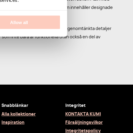
ch hatthyllor samt serien Straw som innehåller designade
Allow all
art design, hållbara material och genomtänkta detaljer
r som inte bara är funktionella utan också en del av
Snabblänkar
Integritet
Alla kollektioner
KONTAKTA KUMI
Inspiration
Försäljningsvilkor
Integritetspolicy