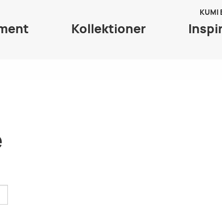
KUMI
iment
Kollektioner
Inspi
e