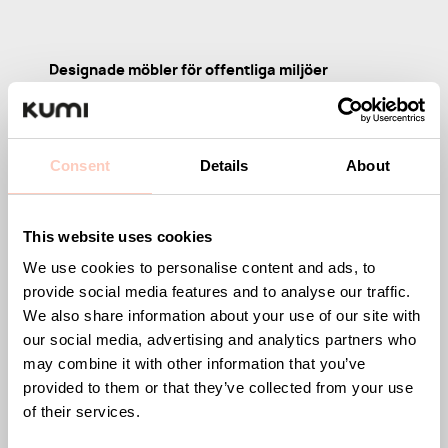
Designade möbler för offentliga miljöer
Kumi erbjuder stilrena och funktionella möbler för
kontor, hotell, restauranger, sporthallar och andra
offentliga miljöer. Vårt sortiment inkluderar
Consent
Details
About
avfallsbehållaren Tin, serveringsvagnen Arch, samt
serien Wire med tamburmajor, kroklist och krokar. Vi
This website uses cookies
har även serien Plain med stilrena sko- och
hatthyllor samt serien Straw som innehåller
We use cookies to personalise content and ads, to
provide social media features and to analyse our traffic.
designade pallar.
We also share information about your use of our site with
Med fokus på smart design, hållbara material och
our social media, advertising and analytics partners who
may combine it with other information that you’ve
genomtänkta detaljer skapar vi möbler som inte
provided to them or that they’ve collected from your use
bara är funktionella utan också en del av
of their services.
inredningen.