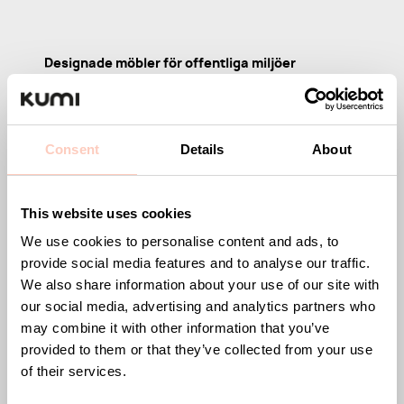
Designade möbler för offentliga miljöer
Kumi erbjuder stilrena och funktionella möbler för
kontor, hotell, restauranger, sporthallar och andra
offentliga miljöer. Vårt sortiment inkluderar
Consent
Details
About
avfallsbehållaren Tin, serveringsvagnen Arch, samt
serien Wire med tamburmajor, kroklist och krokar. Vi
This website uses cookies
har även serien Plain med stilrena sko- och
hatthyllor samt serien Straw som innehåller
We use cookies to personalise content and ads, to
provide social media features and to analyse our traffic.
designade pallar.
We also share information about your use of our site with
Med fokus på smart design, hållbara material och
our social media, advertising and analytics partners who
may combine it with other information that you’ve
genomtänkta detaljer skapar vi möbler som inte
provided to them or that they’ve collected from your use
bara är funktionella utan också en del av
of their services.
inredningen.