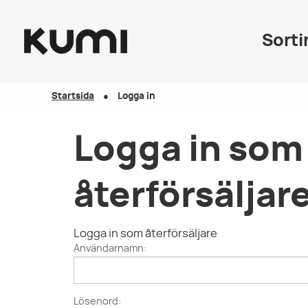
Sort
Startsida
Logga in
Logga in som
återförsäljar
Logga in som återförsäljare
Användarnamn:
Lösenord: