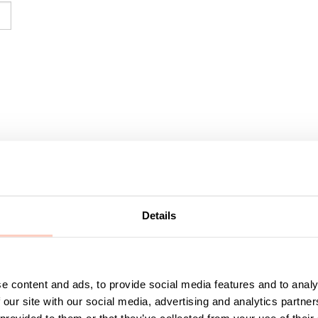
Details
Designade möbl
Kumis produkter
Kumi erbjuder st
restauranger, s
e content and ads, to provide social media features and to analy
inkluderar avfa
 our site with our social media, advertising and analytics partn
som möjligt.
Wire med tambur
 provided to them or that they’ve collected from your use of their