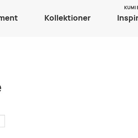
KUMI
iment
Kollektioner
Inspi
e