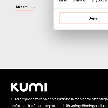
Mer om
Deny
KUMI erbjuder stilrena och funktionella möbler för offentliga 
omfattar allt från arbetsplatser till förvaringslösningar till in