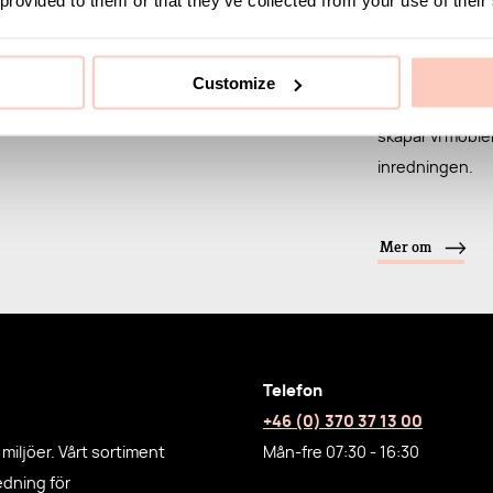
stilrena sko- o
pallar.
Customize
Med fokus på sm
skapar vi möble
inredningen.
Mer om
Telefon
+46 (0) 370 37 13 00
miljöer. Vårt sortiment
Mån-fre 07:30 - 16:30
redning för