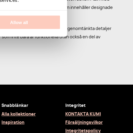
ch hatthyllor samt serien Straw som innehåller designade
Allow all
art design, hållbara material och genomtänkta detaljer
r som inte bara är funktionella utan också en del av
Snabblänkar
Integritet
Alla kollektioner
KONTAKTA KUMI
Inspiration
Försäljningsvilkor
Integritetspolicy