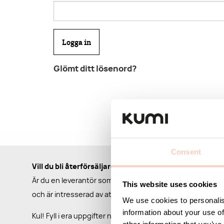
Glömt ditt lösenord?
Consent
Vill du bli återförsäljare?
Är du en leverantör som har ett passande sortiment för 
This website uses cookies
och är intresserad av att komma i kontakt med oss?
We use cookies to personalis
information about your use of
Kul! Fyll i era uppgifter nedan så kontaktar vi er så snart 
other information that you’ve