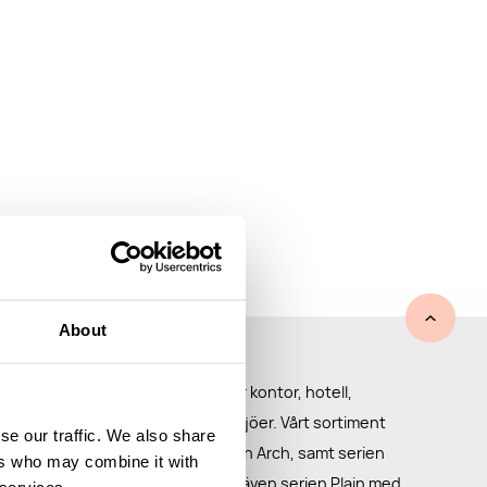
About
er för offentliga miljöer
ilrena och funktionella möbler för kontor, hotell,
porthallar och andra offentliga miljöer. Vårt sortiment
se our traffic. We also share
llsbehållaren Tin, serveringsvagnen Arch, samt serien
ers who may combine it with
major, kroklist och krokar. Vi har även serien Plain med
 services.