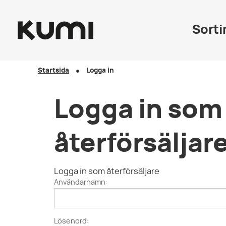
Sort
Startsida
Logga in
Logga in som
återförsäljar
Logga in som återförsäljare
Användarnamn:
Lösenord: