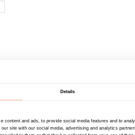
Details
Designade möbl
Kumis produkter
Kumi erbjuder st
restauranger, s
e content and ads, to provide social media features and to analy
inkluderar avfa
 our site with our social media, advertising and analytics partn
som möjligt.
Wire med tambur
 provided to them or that they’ve collected from your use of their