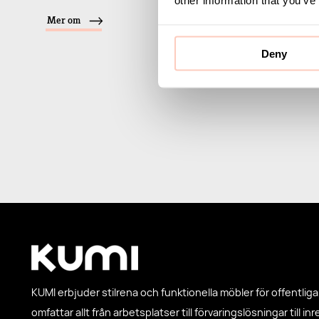
Mer om
Deny
KUMI erbjuder stilrena och funktionella möbler för offentliga 
omfattar allt från arbetsplatser till förvaringslösningar till in