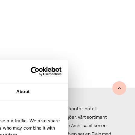
About
er för offentliga miljöer
ilrena och funktionella möbler för kontor, hotell,
porthallar och andra offentliga miljöer. Vårt sortiment
se our traffic. We also share
llsbehållaren Tin, serveringsvagnen Arch, samt serien
ers who may combine it with
major, kroklist och krokar. Vi har även serien Plain med
 services.