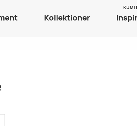
KUMI
iment
Kollektioner
Inspi
e