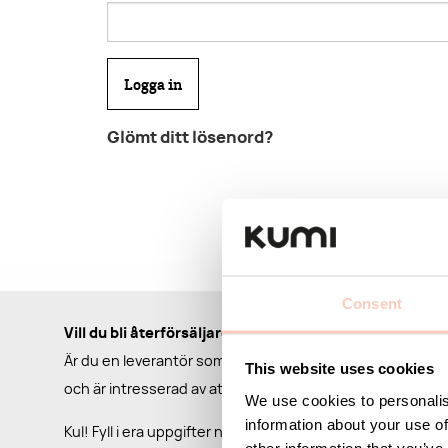
Glömt ditt lösenord?
Consent
Vill du bli återförsäljare?
Är du en leverantör som har ett passande sortiment för 
This website uses cookies
och är intresserad av att komma i kontakt med oss?
We use cookies to personalis
information about your use of
Kul! Fyll i era uppgifter nedan så kontaktar vi er så snart 
other information that you’ve