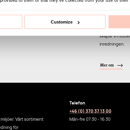
stilrena sko- o
pallar.
Customize
Med fokus på sm
skapar vi möble
inredningen.
Mer om
Telefon
+46 (0) 370 37 13 00
miljöer. Vårt sortiment
Mån-fre 07:30 - 16:30
redning för