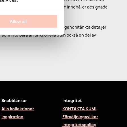
ch hatthyllor samt serien Straw som innehåller designade
Allow all
art design, hållbara material och genomtänkta detaljer
r som inte bara är funktionella utan också en del av
Snabblänkar
Integritet
Alla kollektioner
KONTAKTA KUMI
Inspiration
Försäljningsvilkor
Integritetspolicy