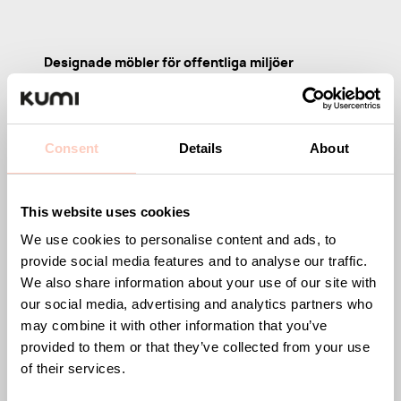
Designade möbler för offentliga miljöer
Kumi erbjuder stilrena och funktionella möbler för
kontor, hotell, restauranger, sporthallar och andra
offentliga miljöer. Vårt sortiment inkluderar
Consent
Details
About
avfallsbehållaren Tin, serveringsvagnen Arch, samt
serien Wire med tamburmajor, kroklist och krokar. Vi
This website uses cookies
har även serien Plain med stilrena sko- och
hatthyllor samt serien Straw som innehåller
We use cookies to personalise content and ads, to
provide social media features and to analyse our traffic.
designade pallar.
We also share information about your use of our site with
Med fokus på smart design, hållbara material och
our social media, advertising and analytics partners who
may combine it with other information that you’ve
genomtänkta detaljer skapar vi möbler som inte
provided to them or that they’ve collected from your use
bara är funktionella utan också en del av
of their services.
inredningen.