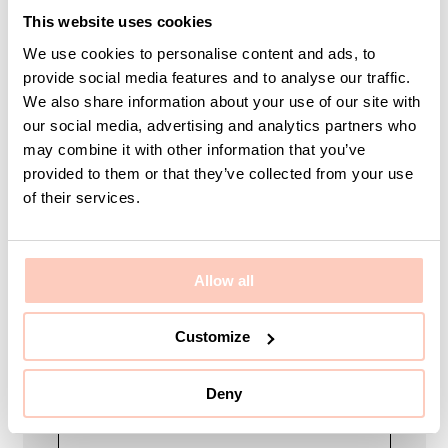
Är ni ute efter en specifik produkt eller kanske en
This website uses cookies
helhetslösning just för er? Vi hjälper er med allt från
produkter, idéer och orders till att utforma bra
We use cookies to personalise content and ads, to
lösningar efter just ert behov eller projekt.
provide social media features and to analyse our traffic.
We also share information about your use of our site with
Vi finns här som ett team hela vägen så ni kan känna
our social media, advertising and analytics partners who
er trygga med hjälp och support.
may combine it with other information that you’ve
provided to them or that they’ve collected from your use
of their services.
Ditt namn
Allow all
E-post
Customize
Deny
Företag