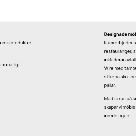
Designade möbl
Kumis produkter
Kumi erbjuder st
restauranger, s
inkluderar avfa
som möjligt.
Wire med tambur
stilrena sko- o
pallar.
Med fokus på sm
skapar vi möble
inredningen.