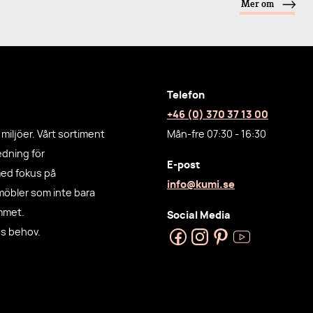
Mer om
Telefon
+46 (0) 370 37 13 00
miljöer. Vårt sortiment
Mån-fre 07:30 - 16:30
redning för
E-post
med fokus på
info@kumi.se
möbler som inte bara
ummet.
Social Media
ns behov.