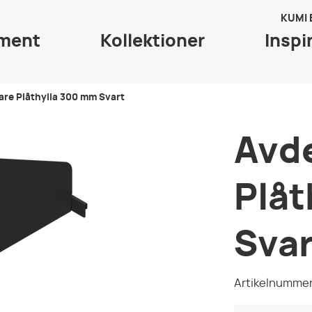
KUMI
iment
Kollektioner
Inspi
are Plåthylla 300 mm Svart
Avd
Plåt
Svar
Artikelnummer