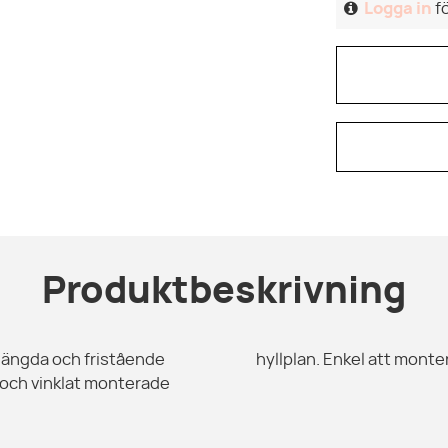
Logga in
fö
Produktbeskrivning
gghängda och fristående
hyllplan. Enkel att monte
 och vinklat monterade