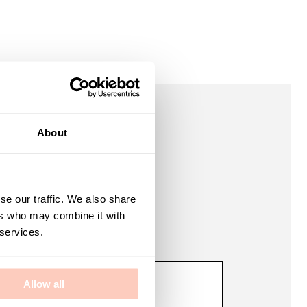
About
jälper er med allt från
v eller projekt.
se our traffic. We also share
ers who may combine it with
 och support.
 services.
Allow all