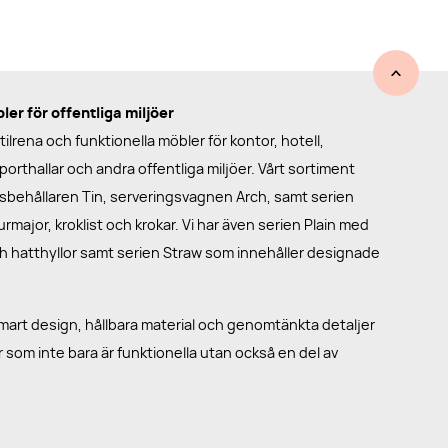
er för offentliga miljöer
ilrena och funktionella möbler för kontor, hotell,
porthallar och andra offentliga miljöer. Vårt sortiment
llsbehållaren Tin, serveringsvagnen Arch, samt serien
major, kroklist och krokar. Vi har även serien Plain med
ch hatthyllor samt serien Straw som innehåller designade
art design, hållbara material och genomtänkta detaljer
r som inte bara är funktionella utan också en del av