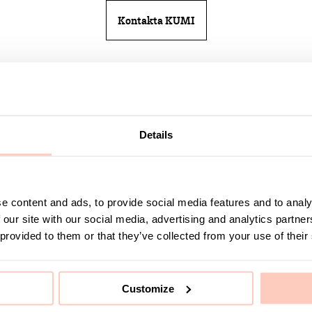
Kontakta KUMI
Details
Kontakta KUMI
cifik produkt eller kanske en helhetslösning just för er? Vi h
r och orders till att utforma bra lösningar efter just ert beho
e content and ads, to provide social media features and to analy
 our site with our social media, advertising and analytics partn
 som ett team hela vägen så ni kan känna er trygga med hjälp
 provided to them or that they’ve collected from your use of their
Meddelande
Customize