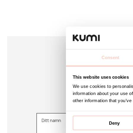
Consent
Är ni ute efter en spe
This website uses cookies
produkter, idée
We use cookies to personalis
information about your use of
Vi finns här
other information that you’ve
Ditt namn
Deny