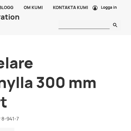
 BLOGG
OM KUMI
KONTAKTA KUMI
Logga in
ration
elare
hylla 300 mm
t
 8-941-7