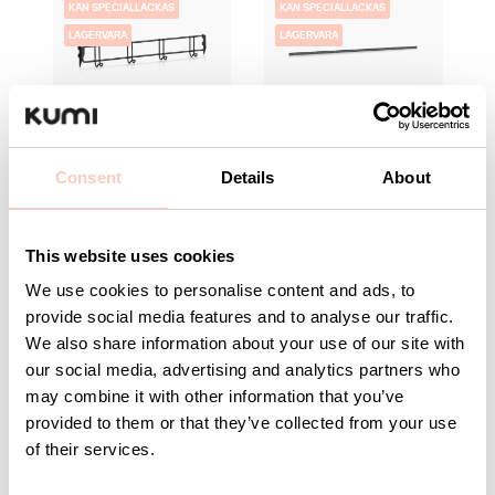
KAN SPECIALLACKAS
KAN SPECIALLACKAS
LAGERVARA
LAGERVARA
Klädkroklist 600 mm
Bärlist 2800 mm Grå
4 Krokar Svart
Consent
Details
About
Artikelnummer 8-287-7
Artikelnummer 8-922-
95
This website uses cookies
Logga in för pris
och lagerstatus
Logga in för pris
We use cookies to personalise content and ads, to
och lagerstatus
provide social media features and to analyse our traffic.
We also share information about your use of our site with
our social media, advertising and analytics partners who
may combine it with other information that you’ve
KAN SPECIALLACKAS
provided to them or that they’ve collected from your use
LAGERVARA
of their services.