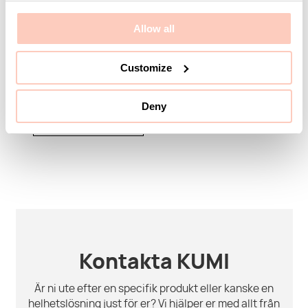
Väggskena 1800 mm
Allow all
Grå
Artikelnummer 8-905-
Customize
95
Deny
Logga in för pris
och lagerstatus
Kontakta KUMI
Är ni ute efter en specifik produkt eller kanske en
helhetslösning just för er? Vi hjälper er med allt från