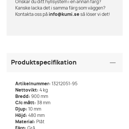
Önskar du ditt hyllsystem i en annan färg?
Kanske lacka det i samma färg som väggen?
Kontakta oss på
info@kumi.se
så löser vi det!
Produktspecifikation
Artikelnummer:
13212051-95
Nettovikt:
4
kg
Bredd:
900
mm
C/c mått:
38
mm
Djup:
10
mm
Höjd:
480
mm
Material:
Plåt
Färg:
Grå