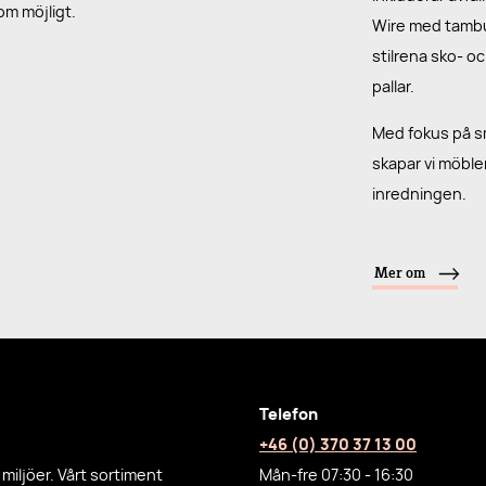
som möjligt.
Wire med tambur
stilrena sko- o
pallar.
Med fokus på sm
skapar vi möble
inredningen.
Mer om
Telefon
+46 (0) 370 37 13 00
miljöer. Vårt sortiment
Mån-fre 07:30 - 16:30