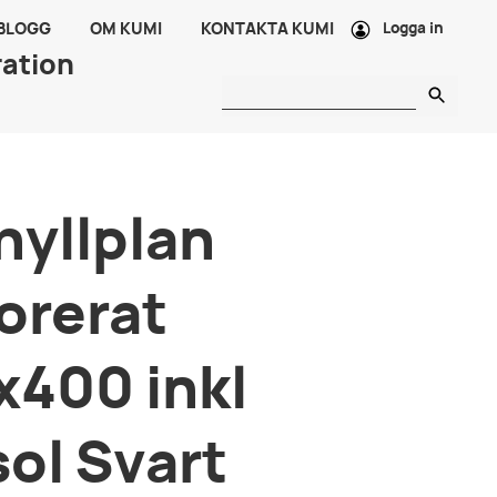
 BLOGG
OM KUMI
KONTAKTA KUMI
Logga in
ration
hyllplan
orerat
400 inkl
ol Svart