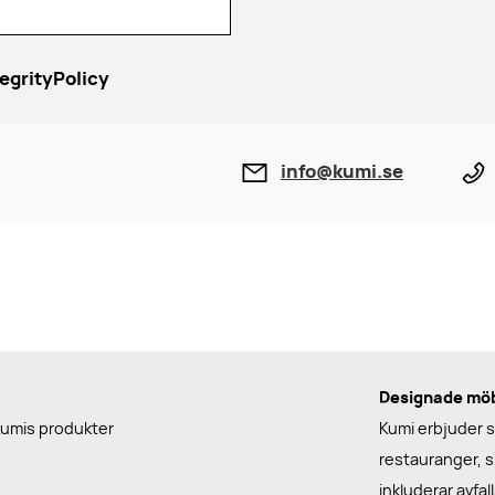
egrityPolicy
info@kumi.se
Designade möbl
Kumis produkter
Kumi erbjuder st
restauranger, s
inkluderar avfa