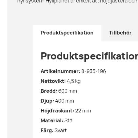
hyllsystem. Hyllplanet är enkelt att höjdjustera och
Produktspecifikation
Tillbehör
Produktspecifikatio
Artikelnummer:
8-935-196
Nettovikt:
4,5
kg
Bredd:
600
mm
Djup:
400
mm
Höjd raskant:
22
mm
Material:
Stål
Färg:
Svart