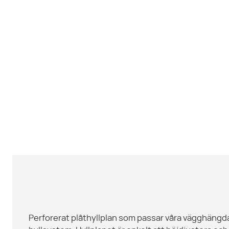
Perforerat plåthyllplan som passar våra vägghängd
vinklat för full flexibilitet. Levereras komplett med k