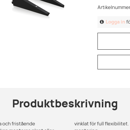
Artikelnummer
Logga in
fö
Produktbeskrivning
a och fristående
onsoler för smidig