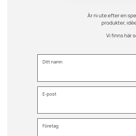
Är ni ute efter en spe
produkter, idée
Vi finns här
Ditt namn
E-post
Företag