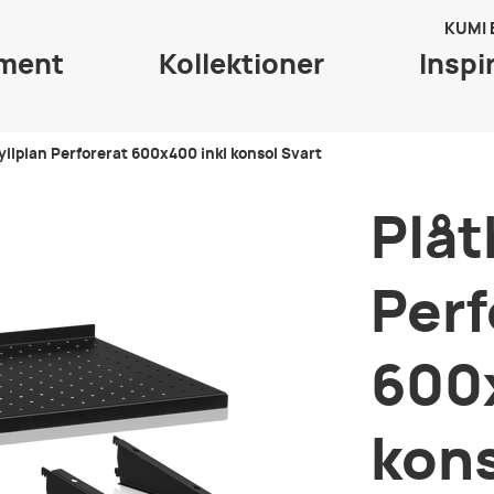
KUMI
iment
Kollektioner
Inspi
yllplan Perforerat 600x400 inkl konsol Svart
Plåt
Perf
600x
kons