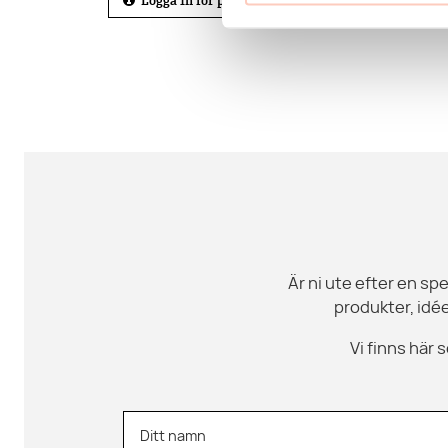
Är ni ute efter en spe
produkter, idée
Vi finns här
Ditt namn