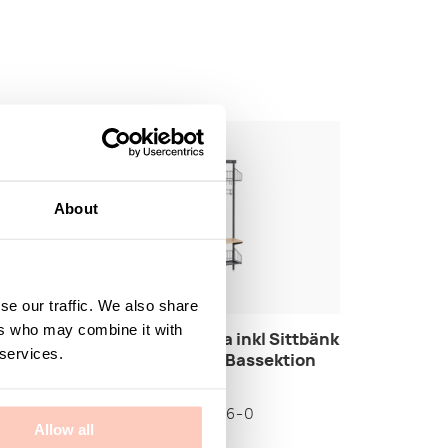
KAN SPECIALLACKAS
LAGERVARA
About
se our traffic. We also share
ers who may combine it with
oklist
Sko- och Hatthylla inkl Sittbänk
 services.
och Kroklist Vägg Bassektion
Grå
Artikelnummer 8-266-0
Allow all
atus