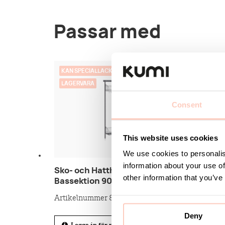
Passar med
KAN SPECIALLACKAS
KAN S
LAGERVARA
LAGE
Consent
This website uses cookies
We use cookies to personalis
information about your use of
Sko- och Hatthylla Vägg
Sko- o
other information that you’ve
Bassektion 900 mm Grå
Vägg 
Artikelnummer 8-260-0
Artike
Deny
Logga in för pris och lagerstatus
Log