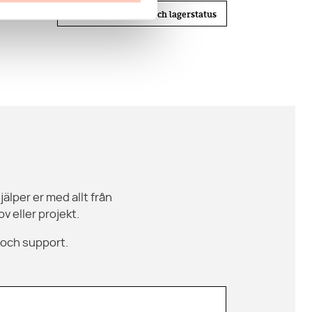
Logga in för pris och lagerstatus
jälper er med allt från
v eller projekt.
 och support.