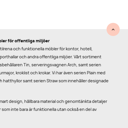
er för offentliga miljöer
ilrena och funktionella möbler för kontor, hotell,
porthallar och andra offentliga miljöer. Vårt sortiment
llsbehållaren Tin, serveringsvagnen Arch, samt serien
major, kroklist och krokar. Vi har även serien Plain med
ch hatthyllor samt serien Straw som innehåller designade
art design, hållbara material och genomtänkta detaljer
r som inte bara är funktionella utan också en del av