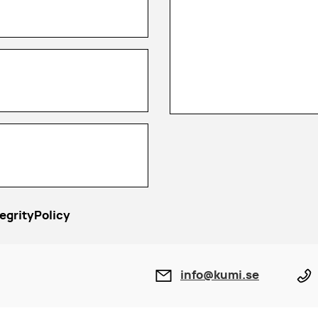
egrityPolicy
info@kumi.se