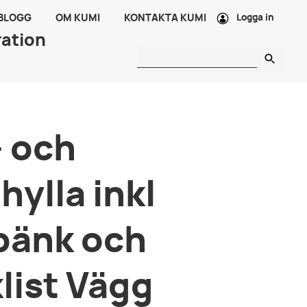
 BLOGG
OM KUMI
KONTAKTA KUMI
Logga in
ration
 och
hylla inkl
bänk och
list Vägg