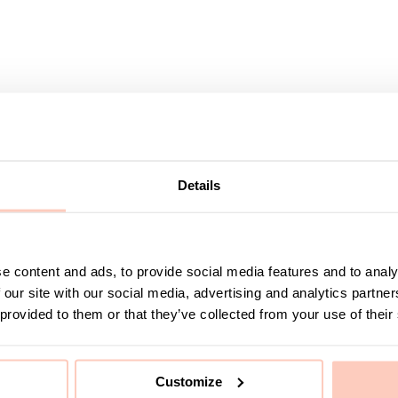
PECIALLACKAS
KAN SPECIALLACKAS
RVARA
LAGERVARA
Details
e content and ads, to provide social media features and to analy
 our site with our social media, advertising and analytics partn
ch Hatthylla inkl Sittbänk
Sko- och Hatthylla inkl Kr
 provided to them or that they’ve collected from your use of their
Bassektion Grå
Vägg Bassektion Grå
lnummer 8-262-0
Artikelnummer 8-264-0
Customize
ga in för pris och lagerstatus
Logga in för pris och lagerst