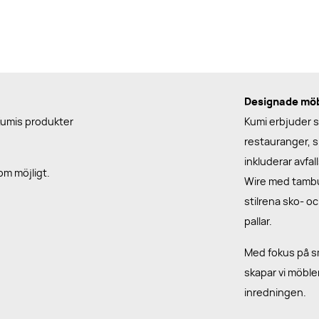
Designade möbl
Kumis produkter
Kumi erbjuder st
restauranger, s
inkluderar avfa
som möjligt.
Wire med tambur
stilrena sko- o
pallar.
Med fokus på sm
skapar vi möble
inredningen.