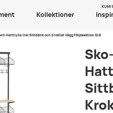
KUMI
iment
Kollektioner
Inspi
och Hatthylla inkl Sittbänk och Kroklist Vägg Följdsektion Grå
Sko-
Hatt
Sitt
Krok