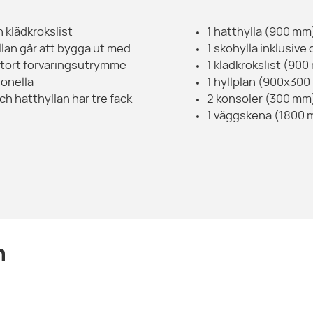
 klädkrokslist
1 hatthylla (900 mm
yllan går att bygga ut med
1 skohylla inklusiv
r stort förvaringsutrymme
1 klädkrokslist (90
ionella
1 hyllplan (900x30
h hatthyllan har tre fack
2 konsoler (300 mm
1 väggskena (1800
n