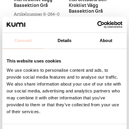
Bassektion Grå
Kroklist Vägg
Bassektion Grå
Artikelnummer 8-264-0
Artikelnummer 8-266-0
Logga in för pris
och lagerstatus
Logga in för pris
och lagerstatus
Consent
Details
About
This website uses cookies
We use cookies to personalise content and ads, to
provide social media features and to analyse our traffic.
We also share information about your use of our site with
our social media, advertising and analytics partners who
Kontakta KUMI
may combine it with other information that you’ve
provided to them or that they’ve collected from your use
Är ni ute efter en specifik produkt eller kanske en
of their services.
helhetslösning just för er? Vi hjälper er med allt från
produkter, idéer och orders till att utforma bra
lösningar efter just ert behov eller projekt.