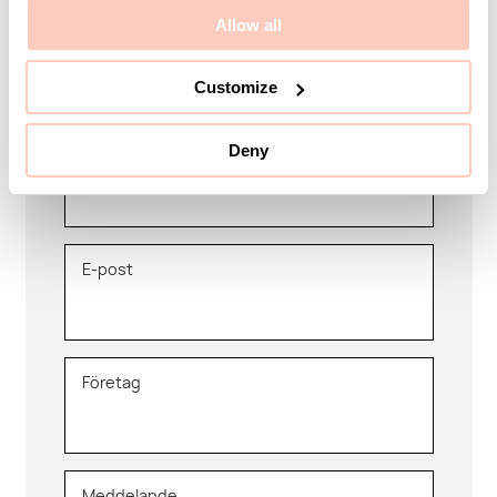
Allow all
Vi finns här som ett team hela vägen så ni kan känna
er trygga med hjälp och support.
Customize
Deny
Ditt namn
E-post
Företag