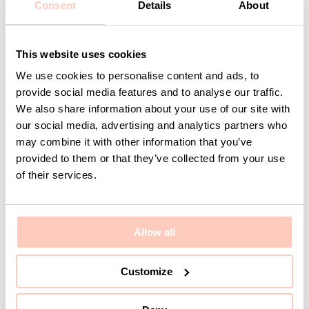
Consent
Details
About
Kontakta KUMI
This website uses cookies
We use cookies to personalise content and ads, to
Är ni ute efter en specifik produkt eller kanske en
provide social media features and to analyse our traffic.
helhetslösning just för er? Vi hjälper er med allt från
We also share information about your use of our site with
produkter, idéer och orders till att utforma bra
our social media, advertising and analytics partners who
lösningar efter just ert behov eller projekt.
may combine it with other information that you’ve
Vi finns här som ett team hela vägen så ni kan känna
provided to them or that they’ve collected from your use
er trygga med hjälp och support.
of their services.
Ditt namn
Allow all
Customize
E-post