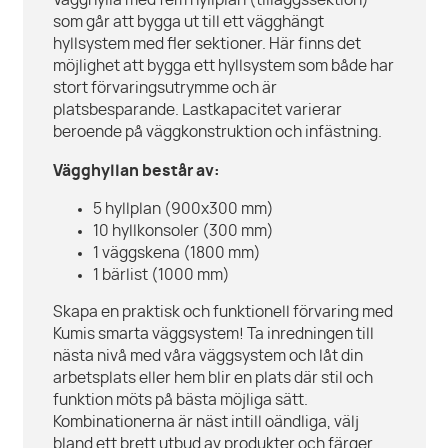
Vägghylla med fem hyllplan (tilläggssektion)
som går att bygga ut till ett vägghängt
hyllsystem med fler sektioner. Här finns det
möjlighet att bygga ett hyllsystem som både har
stort förvaringsutrymme och är
platsbesparande. Lastkapacitet varierar
beroende på väggkonstruktion och infästning.
Vägghyllan består av:
5 hyllplan (900x300 mm)
10 hyllkonsoler (300 mm)
1 väggskena (1800 mm)
1 bärlist (1000 mm)
Skapa en praktisk och funktionell förvaring med
Kumis smarta väggsystem! Ta inredningen till
nästa nivå med våra väggsystem och låt din
arbetsplats eller hem blir en plats där stil och
funktion möts på bästa möjliga sätt.
Kombinationerna är näst intill oändliga, välj
bland ett brett utbud av produkter och färger