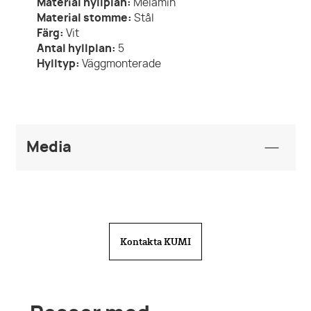
Material hyllplan:
Melamin
Material stomme:
Stål
Färg:
Vit
Antal hyllplan:
5
Hylltyp:
Väggmonterade
Media
BIM Object
Furniture_Shelving-
Storage_KUMI_Vagghylla_EN.rfa
Kontakta KUMI