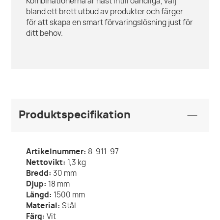
Kombinationerna är näst intill oändliga, välj
bland ett brett utbud av produkter och färger
för att skapa en smart förvaringslösning just för
ditt behov.
Produktspecifikation
Artikelnummer:
8-911-97
Nettovikt:
1,3
kg
Bredd:
30
mm
Djup:
18
mm
Längd:
1500
mm
Material:
Stål
Färg:
Vit