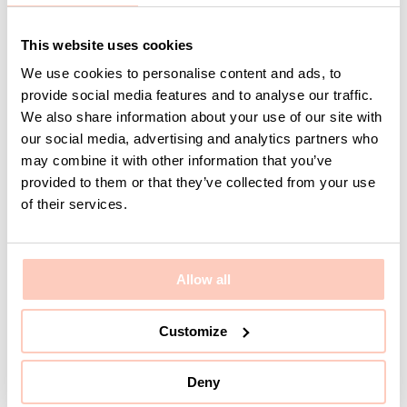
LAGERVARA
LAGERVARA
This website uses cookies
We use cookies to personalise content and ads, to
provide social media features and to analyse our traffic.
Bärlist 1900 mm Vit
Skohylla inklusive
We also share information about your use of our site with
Dropplåt 900 mm Vit
our social media, advertising and analytics partners who
Artikelnummer 8-921-
Artikelnummer 8-281-4
may combine it with other information that you’ve
97
provided to them or that they’ve collected from your use
Logga in för pris
of their services.
och lagerstatus
Logga in för pris
och lagerstatus
Allow all
Customize
Deny