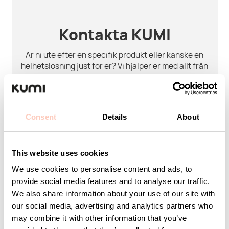
Kontakta KUMI
Är ni ute efter en specifik produkt eller kanske en
helhetslösning just för er? Vi hjälper er med allt från
produkter, idéer och orders till att utforma bra
lösningar efter just ert behov eller projekt.
Vi finns här som ett team hela vägen så ni kan känna
Consent
Details
About
er trygga med hjälp och support.
This website uses cookies
Ditt namn
We use cookies to personalise content and ads, to
provide social media features and to analyse our traffic.
We also share information about your use of our site with
our social media, advertising and analytics partners who
E-post
may combine it with other information that you’ve