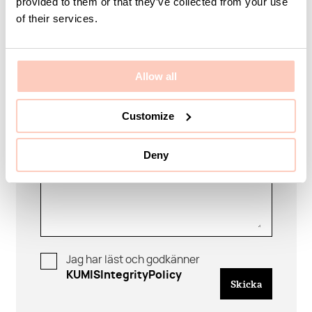
provided to them or that they’ve collected from your use
of their services.
Företag
Allow all
Customize
Meddelande
Deny
Jag har läst och godkänner
KUMISIntegrityPolicy
Skicka