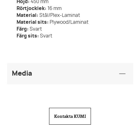
Höjd:
450
mm
Rörtjocklek:
16
mm
Material:
Stål/Plex-Laminat
Material sits:
Plywood/Laminat
Färg:
Svart
Färg sits:
Svart
Media
Produktblad
KUMI Folder Straw.pdf
Ritningar
Kontakta KUMI
pall-straw-450-ritning.png
BIM Object
Furniture_Chairs-Stools-