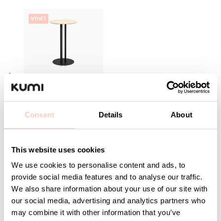
NYHET
Ståbord 1050x700
mm Ask/Svart
Artikelnummer 13640-
Consent
Details
About
908-7
This website uses cookies
Logga in för pris
och lagerstatus
We use cookies to personalise content and ads, to
provide social media features and to analyse our traffic.
We also share information about your use of our site with
our social media, advertising and analytics partners who
may combine it with other information that you’ve