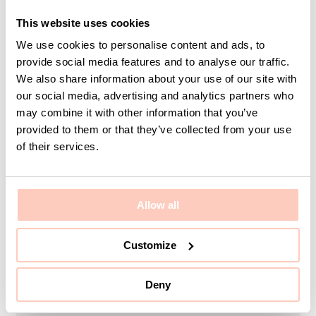
This website uses cookies
We use cookies to personalise content and ads, to
Bord Straw 800x800
provide social media features and to analyse our traffic.
Svart laminat
We also share information about your use of our site with
Artikelnummer 13631-
our social media, advertising and analytics partners who
909-196
may combine it with other information that you’ve
provided to them or that they’ve collected from your use
of their services.
Logga in för pris
och lagerstatus
Allow all
Customize
Deny
Kontakta KUMI