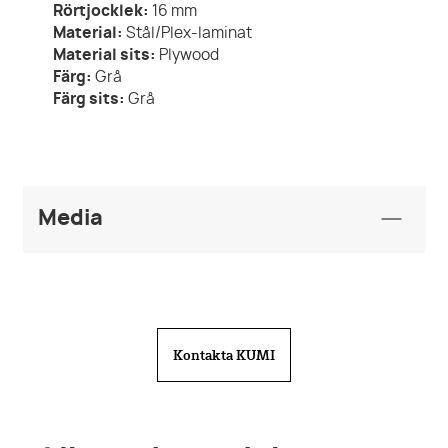
Rörtjocklek:
16
mm
Material:
Stål/Plex-laminat
Material sits:
Plywood
Färg:
Grå
Färg sits:
Grå
Media
Produktblad
KUMI Folder Straw.pdf
Ritningar
Kontakta KUMI
pall-straw-750-ritning.png
BIM Object
Furniture_Chairs-Stools-
Benches_KUMI_Straw-Pall_EN.rfa