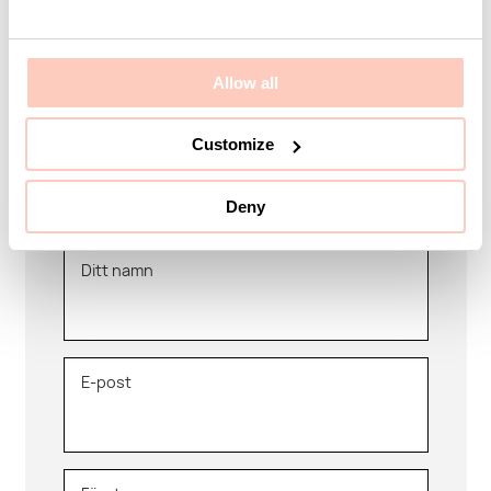
Kontakta KUMI
Är ni ute efter en specifik produkt eller kanske en
helhetslösning just för er? Vi hjälper er med allt från
Allow all
produkter, idéer och orders till att utforma bra
lösningar efter just ert behov eller projekt.
Customize
Vi finns här som ett team hela vägen så ni kan känna
er trygga med hjälp och support.
Deny
Ditt namn
E-post