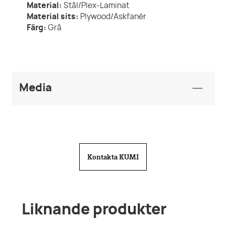
Material:
Stål/Plex-Laminat
Material sits:
Plywood/Askfanér
Färg:
Grå
Media
Produktblad
KUMI Folder Straw.pdf
Ritningar
Kontakta KUMI
pall-straw-450-ritning.png
BIM Object
Furniture_Chairs-Stools-
Benches_KUMI_Straw-Pall_EN.rfa
Liknande produkter