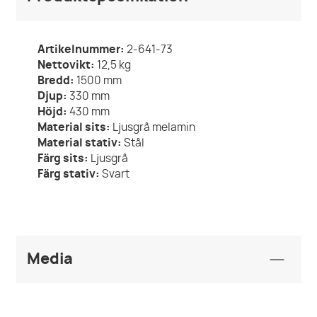
Artikelnummer:
2-641-73
Nettovikt:
12,5
kg
Bredd:
1500
mm
Djup:
330
mm
Höjd:
430
mm
Material sits:
Ljusgrå melamin
Material stativ:
Stål
Färg sits:
Ljusgrå
Färg stativ:
Svart
Media
Monteringsanvisningar
2-641 Assembly Instructions.pdf