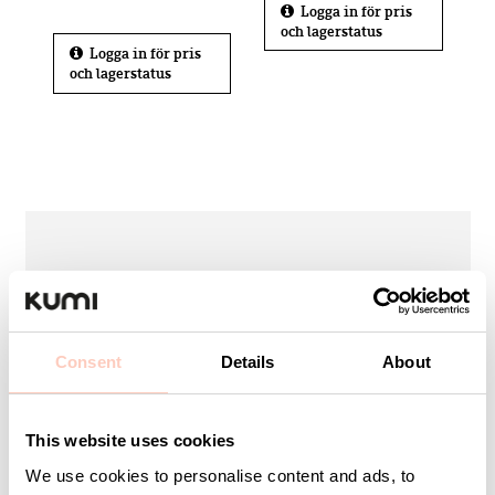
Logga in för pris
och lagerstatus
Logga in för pris
och lagerstatus
Kontakta KUMI
Är ni ute efter en specifik produkt eller kanske en
Consent
Details
About
helhetslösning just för er? Vi hjälper er med allt från
produkter, idéer och orders till att utforma bra
lösningar efter just ert behov eller projekt.
This website uses cookies
Vi finns här som ett team hela vägen så ni kan känna
We use cookies to personalise content and ads, to
er trygga med hjälp och support.