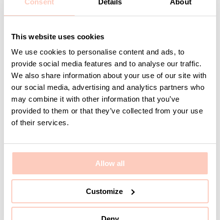
Consent
Details
About
Kontakta KUMI
This website uses cookies
We use cookies to personalise content and ads, to
Är ni ute efter en specifik produkt eller kanske en
provide social media features and to analyse our traffic.
helhetslösning just för er? Vi hjälper er med allt från
produkter, idéer och orders till att utforma bra
We also share information about your use of our site with
lösningar efter just ert behov eller projekt.
our social media, advertising and analytics partners who
may combine it with other information that you’ve
Vi finns här som ett team hela vägen så ni kan känna
provided to them or that they’ve collected from your use
er trygga med hjälp och support.
of their services.
Ditt namn
Allow all
Customize
E-post
Deny