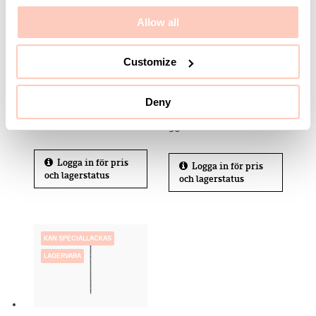
LAGERVARA
Allow all
Customize
Hyllplan
Bärlist 2800 mm
600x300x25 mm
Svart
Deny
Björk
Artikelnummer 8-922-
Artikelnummer 8-928-0
96
Logga in för pris
Logga in för pris
och lagerstatus
och lagerstatus
KAN SPECIALLACKAS
LAGERVARA