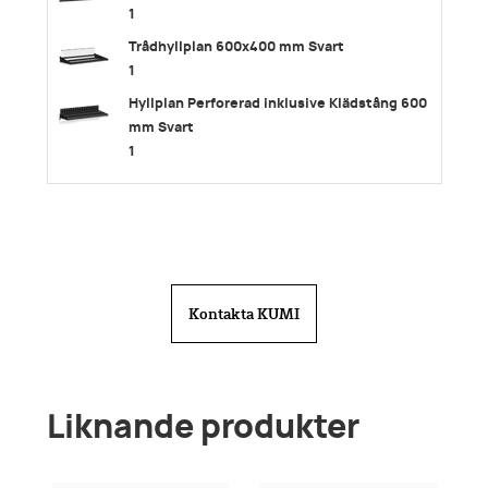
1
Trådhyllplan 600x400 mm Svart
1
Hyllplan Perforerad inklusive Klädstång 600
mm Svart
1
Plåthyllplan Perforerat 600x400 mm Svart
3
Hyllkonsoler Vinklingsbara 400 mm Svart
3
Trådhyllplan 900x400 mm Svart
Kontakta KUMI
1
Plåthyllplan Perforerat 900x300 mm Svart
3
Hyllkonsoler Vinklingsbara 300 mm Svart
Liknande produkter
3
Skohylla inklusive Dropplåt 900 mm Svart