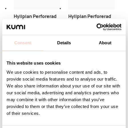
Hyllplan Perforerad
Hyllplan Perforerad
inklusive Klädstång
inklusive Klädstång
900 mm Vit
900 mm Svart
Artikelnummer 8-916-
Artikelnummer 8-916-
97
96
Consent
Details
About
Logga in för pris
Logga in för pris
och lagerstatus
och lagerstatus
This website uses cookies
We use cookies to personalise content and ads, to
provide social media features and to analyse our traffic.
We also share information about your use of our site with
our social media, advertising and analytics partners who
may combine it with other information that you’ve
Passar med
provided to them or that they’ve collected from your use
of their services.
LAGERVARA
KAN SPECIALLACKAS