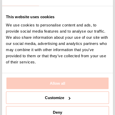
KAN SPECIALLACKAS
LAGERVARA
This website uses cookies
We use cookies to personalise content and ads, to
provide social media features and to analyse our traffic.
We also share information about your use of our site with
Väggskena 1800 mm
our social media, advertising and analytics partners who
Grå
may combine it with other information that you’ve
Artikelnummer 8-905-
provided to them or that they’ve collected from your use
95
of their services.
Logga in för pris
och lagerstatus
Allow all
Customize
Deny