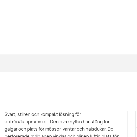
Svart, stilren och kompakt lösning för
entrén/kapprummet. Den övre hyllan har stång för
galgar och plats för mössor, vantar och halsdukar. De
perforerade hyllplanen vinklas och blir en luftig plats för