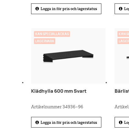
Logga in för pris och lagerstatus
Log
KAN SPECIALLACKAS
KAN S
LAGERVARA
LAGE
Klädhylla 600 mm Svart
Bärli
Artikelnummer 34936-96
Artike
Logga in för pris och lagerstatus
Log