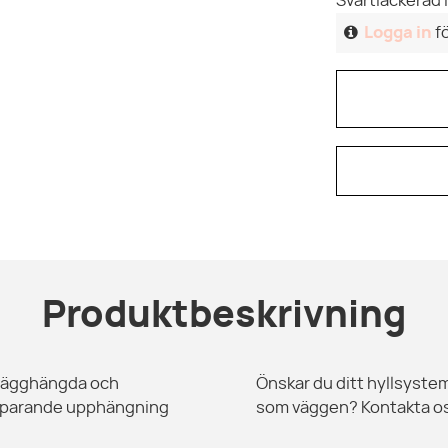
Svartlackerad l
Logga in
fö
Produktbeskrivning
e vägghängda och
Önskar du ditt hyllsystem
esparande upphängning
som väggen? Kontakta o