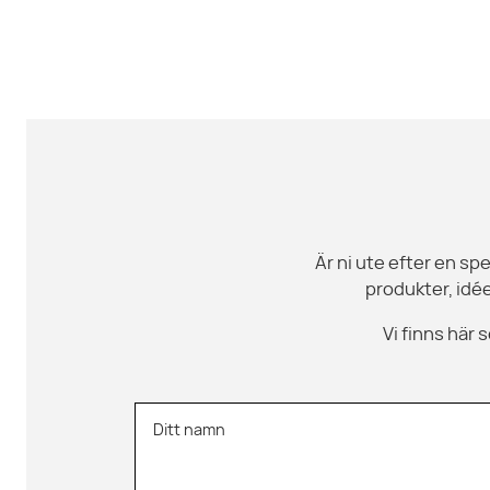
Är ni ute efter en spe
produkter, idée
Vi finns här
Ditt namn