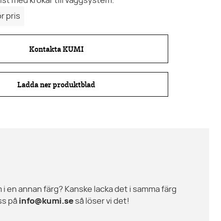
ist med krokar till väggsystem.
r pris
Kontakta KUMI
Ladda ner produktblad
 i en annan färg? Kanske lacka det i samma färg
ss på
info@kumi.se
så löser vi det!