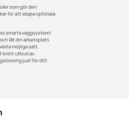
oler som gör den
kar för att skapa optimala
umis smarta väggsystem!
och låt din arbetsplats
bästa möjliga sätt.
tt brett utbud av
gslösning just för ditt
n