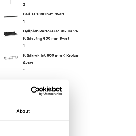
2
Bärlist 1000 mm Svart
1
Hyllplan Perforerad inklusive
Klädstång 600 mm Svart
1
Klädkroklist 600 mm 4 Krokar
Svart
1
Plåthyllplan Perforerat
600x300 mm Svart
2
Hyllkonsoler Vinklingsbara
About
300 mm Svart
2