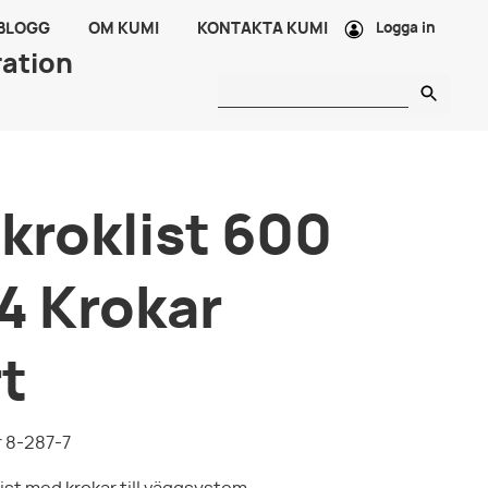
 BLOGG
OM KUMI
KONTAKTA KUMI
Logga in
ration
kroklist 600
4 Krokar
t
 8-287-7