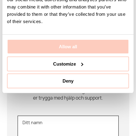
may combine it with other information that you’ve
provided to them or that they’ve collected from your use
of their services.
Kontakta KUMI
Allow all
Är ni ute efter en specifik produkt eller kanske en
Customize
helhetslösning just för er? Vi hjälper er med allt från
produkter, idéer och orders till att utforma bra
lösningar efter just ert behov eller projekt.
Deny
Vi finns här som ett team hela vägen så ni kan känna
er trygga med hjälp och support.
Ditt namn