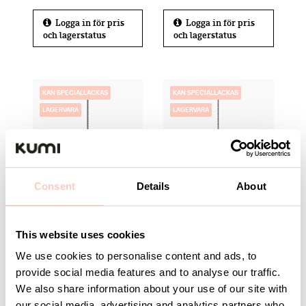
Logga in för pris
Logga in för pris
och lagerstatus
och lagerstatus
KAN SPECIALLACKAS
KAN SPECIALLACKAS
LAGERVARA
LAGERVARA
Väggskena 1500 mm
Väggskena 1800 mm
Consent
Details
About
Svart
Svart
Artikelnummer 8-911-
Artikelnummer 8-905-
96
96
This website uses cookies
We use cookies to personalise content and ads, to
Logga in för pris
Logga in för pris
provide social media features and to analyse our traffic.
och lagerstatus
och lagerstatus
We also share information about your use of our site with
our social media, advertising and analytics partners who