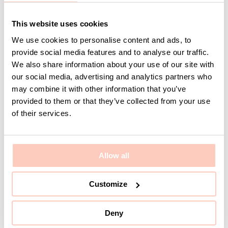
LAGERVARA
LAGERVARA
This website uses cookies
We use cookies to personalise content and ads, to
provide social media features and to analyse our traffic.
Bärlist 1000 mm
Skohylla inklusive
We also share information about your use of our site with
Svart
Dropplåt 600 mm
our social media, advertising and analytics partners who
Svart
Artikelnummer 8-920-
may combine it with other information that you’ve
Artikelnummer 8-285-7
96
provided to them or that they’ve collected from your use
of their services.
Logga in för pris
Logga in för pris
och lagerstatus
och lagerstatus
Allow all
Customize
Deny