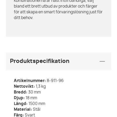
Kombinationerna är näst intill oändliga, välj
bland ett brett utbud av produkter och färger
för att skapa en smart förvaringslösning just för
ditt behov.
Produktspecifikation
Artikelnummer:
8-911-96
Nettovikt:
1,3
kg
Bredd:
30
mm
Djup:
18
mm
Längd:
1500
mm
Material:
Stål
Färg:
Svart