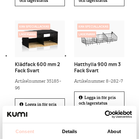
och lagerstatus
och lagerstatus
KAN SPECIALLACKAS
KAN SPECIALLACKAS
LAGERVARA
LAGERVARA
Klädfack 600 mm 2
Hatthylla 900 mm 3
Fack Svart
Fack Svart
Artikelnummer 35185-
Artikelnummer 8-282-7
96
Logga in för pris
och lagerstatus
Logga in för pris
och lagerstatus
Consent
Details
About
KAN SPECIALLACKAS
KAN SPECIALLACKAS