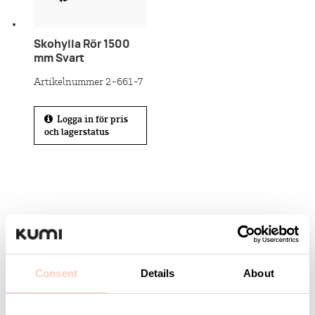
Skohylla Rör 1500
mm Svart
Artikelnummer 2-661-7
Logga in för pris
och lagerstatus
Kontakta KUMI
Consent
Details
About
Är ni ute efter en specifik produkt eller kanske en