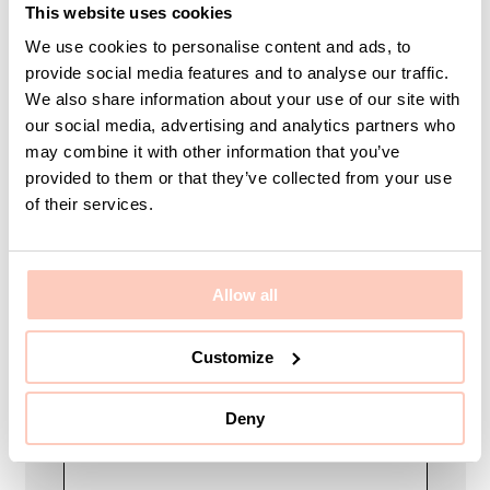
helhetslösning just för er? Vi hjälper er med allt från
This website uses cookies
produkter, idéer och orders till att utforma bra
We use cookies to personalise content and ads, to
lösningar efter just ert behov eller projekt.
provide social media features and to analyse our traffic.
Vi finns här som ett team hela vägen så ni kan känna
We also share information about your use of our site with
er trygga med hjälp och support.
our social media, advertising and analytics partners who
may combine it with other information that you’ve
provided to them or that they’ve collected from your use
of their services.
Ditt namn
Allow all
E-post
Customize
Deny
Företag