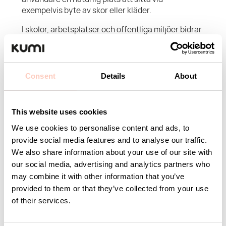
exempelvis byte av skor eller kläder.
I skolor, arbetsplatser och offentliga miljöer bidrar
sittbänkar till ett bättre flöde genom att samla
funktioner på en och samma plats. Fristående eller
väggmonterade lösningar gör det möjligt att
anpassa rummet efter behov, samtidigt som de
Consent
Details
About
underlättar städning och flexibilitet i möbleringen.
Kumis sittbänkar är designade för att möta kraven i
This website uses cookies
miljöer med högt slitage. De robusta materialen
We use cookies to personalise content and ads, to
ger lång hållbarhet, medan den enkla och
genomtänkta konstruktionen gör dem lätta att
provide social media features and to analyse our traffic.
använda och underhålla. För en mer komplett
We also share information about your use of our site with
lösning kan sittbänkarna med fördel kombineras
our social media, advertising and analytics partners who
med exempelvis kroklister eller annan
may combine it with other information that you’ve
kapprumsinredning, vilket skapar en
provided to them or that they’ve collected from your use
sammanhängande och funktionell helhet.
of their services.
Resultatet är en lösning som gör det enklare att
skapa ordning, förbättra flöden och samtidigt