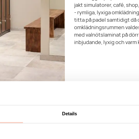
jakt simulatorer, café, shop
- rymliga, lyxiga omklädnin
titta på padel samtidigt då 
omklädningsrummen valdes
med valnötslaminat på dörr
inbjudande, lyxig och varm 
Inred konto
Details