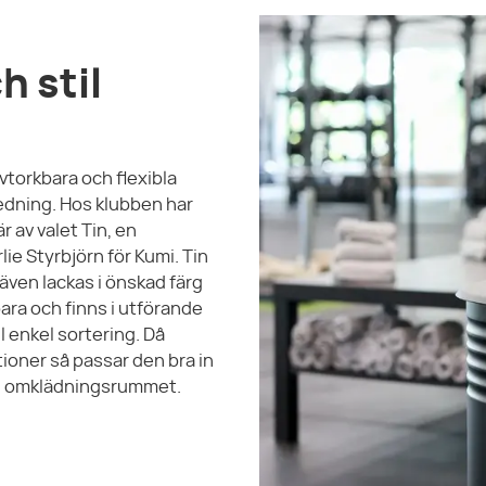
h stil
vtorkbara och flexibla
edning. Hos klubben har
r av valet Tin, en
ie Styrbjörn för Kumi. Tin
 även lackas i önskad färg
ara och finns i utförande
l enkel sortering. Då
ktioner så passar den bra in
ch omklädningsrummet.