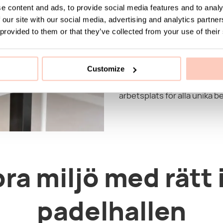
e content and ads, to provide social media features and to analy
 our site with our social media, advertising and analytics partn
Kontoret - ett rum vi spende
 provided to them or that they’ve collected from your use of their
kontor är lite mer lös idag 
sak är lika central nu som då
Oavsett om det är i ett eget
Customize
kontorslandskap, hemma el
stilfulla och flexibla möbler
arbetsplats för alla unika b
ra miljö med rätt 
padelhallen