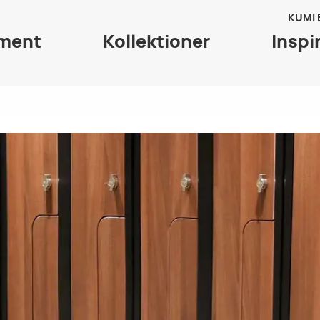
KUMI
iment
Kollektioner
Inspi