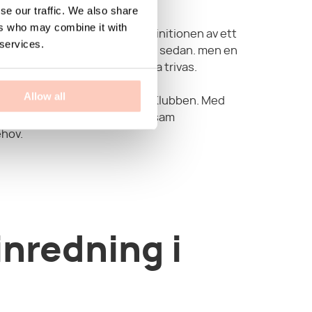
se our traffic. We also share
ers who may combine it with
rar mycket tid i varje dag. definitionen av ett
 services.
än vad det var för bara ett par år sedan. men en
: kontoret är en plats där vi ska trivas.
 rum på arbetsplatsen, i ett
Allow all
ler kontorshotell som här på Klubben. Med
 för kontor kan vi skapa en trivsam
ehov.
inredning i