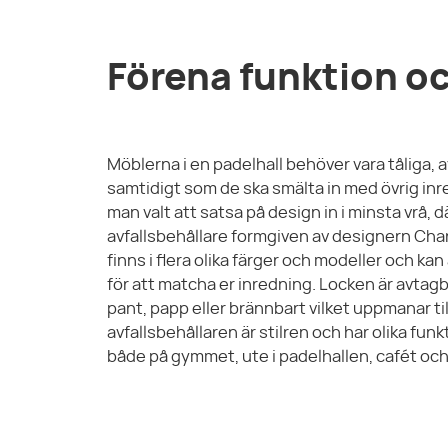
Förena funktion oc
Möblerna i en padelhall behöver vara tåliga, a
samtidigt som de ska smälta in med övrig inr
man valt att satsa på design in i minsta vrå, dä
avfallsbehållare formgiven av designern Charl
finns i flera olika färger och modeller och kan
för att matcha er inredning. Locken är avtagb
pant, papp eller brännbart vilket uppmanar til
avfallsbehållaren är stilren och har olika fun
både på gymmet, ute i padelhallen, cafét o